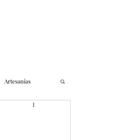
Inicio
Historias cortas, notas y reportajes
Artesanías