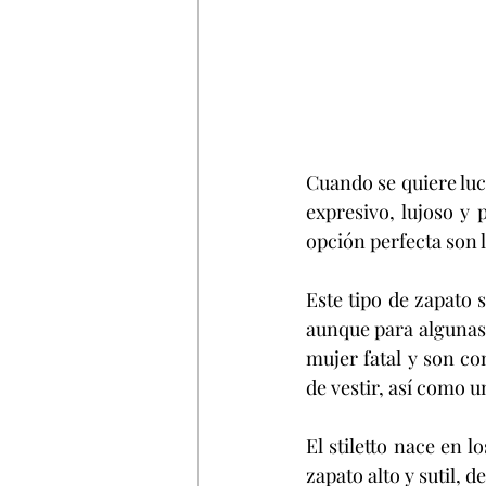
Cuando se quiere luci
expresivo, lujoso y 
opción perfecta son lo
Este tipo de zapato 
aunque para algunas 
mujer fatal y son c
de vestir, así como u
El stiletto nace en l
zapato alto y sutil, 