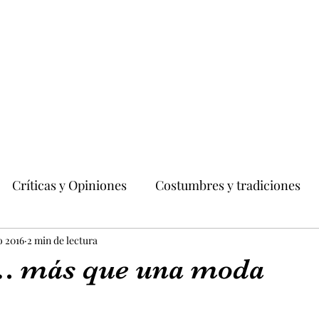
Críticas y Opiniones
Costumbres y tradiciones
dades
o 2016
2 min de lectura
Moda y Belleza
Literatura
s… más que una moda