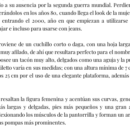
do a su ausencia por la segunda guerra mundial. Perdie
rándolos en los años 80, cuando llega el look de la mujer
entrando el 2000, año en que empiezan a utilizarse pa
ajar e incluso para usarse con jeans.
proviene de un cuchillo corto o daga, con una hoja larga
 muy afilado, de ahí que resultara perfecto para el nombr
posee un tacón muy alto, delgados como una aguja y la pu
tiletto varía en sus medidas; con una altura mínima de 7 
os 25 cm por el uso de una elegante plataforma, además
s resaltan la figura femenina y acentúan sus curvas, gene
ás largas y delgadas, pies más pequeños y una gran a
lexionando los músculos de la pantorrilla y forman un ar
 las pompas más prominentes.