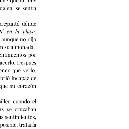
uelle quedó muy 
gata, se sentía 
preguntó dónde 
é en la playa, 
aunque no dijo 
en su almohada.
entimientos por 
acerlo. Después 
ner que verlo, 
brió incapaz de 
que su corazón 
lleo cuando él 
s se cruzaban 
s sentimientos, 
osible, trataría 