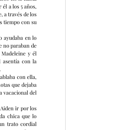
él a los 5 años, 
 a través de los 
s tiempo con su 
o ayudaba en lo 
e no paraban de 
Madeleine y él 
asentía con la 
.
blaba con ella, 
notas que dejaba 
 vacacional del 
Aiden ir por los 
a chica que lo 
n trato cordial 