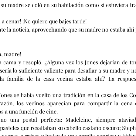
 su madre se coló en su habitación como si estuviera tras
a cenar! ¡No quiero que bajes tarde!
nte la noticia, aprovechando que su madre no estaba ahí p
o, madre!
a cama y resopló. ¿Alguna vez los Jones dejarían de tor
sería lo suficiente valiente para desafiar a su madre y n
a familia de la casa vecina estaba ahí? La respues
Jones se había vuelto una tradición en la casa de los Col
azón, los vecinos aparecían para compartir la cena 
os a una función de cine.
o una postal perfecta: Madeleine, siempre ataviada
 pasteles que resaltaban su cabello castaño oscuro; Step