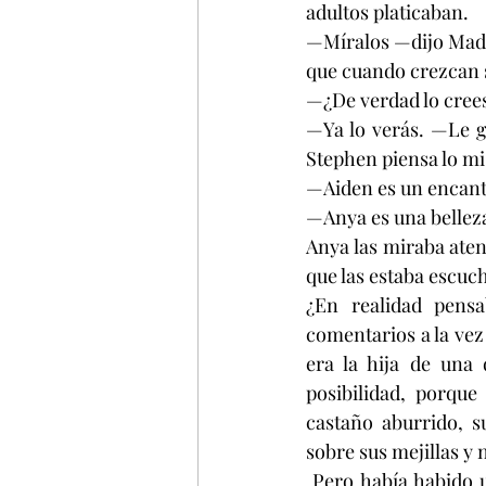
adultos platicaban.
—Míralos —dijo Madel
que cuando crezcan
—¿De verdad lo crees
—Ya lo verás. —Le g
Stephen piensa lo m
—Aiden es un encanto
—Anya es una belleza
Anya las miraba aten
que las estaba escuc
¿En realidad pens
comentarios a la vez 
era la hija de una 
posibilidad, porque
castaño aburrido, s
sobre sus mejillas y 
 Pero había habido un tiempo lejano donde su falta de buenos atributos físicos no le había 