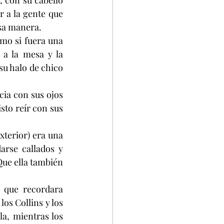
 con su cabello 
 a la gente que 
esa manera.
o si fuera una 
 la mesa y la 
u halo de chico 
cia con sus ojos 
sto reír con sus 
terior) era una 
rse callados y 
Que ella también 
que recordara 
os Collins y los 
a, mientras los 