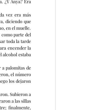
a. ¿Y Anya? Era 
da vez era más 
a, diciendo que 
o, en el muelle.
, como parte del 
ar toda la tarde 
ara encender la 
l alcohol estaba 
 a palomitas de 
eron, el número 
ego los dejaron 
ron. Subieron a 
ron a las sillas 
e; finalmente, 