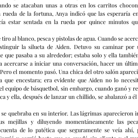
ando se atacaban unas a otras en los carritos chocon
 rueda de la fortuna, Anya indicó que las esperaría en
cía estar sentada en la rueda por quince minutos que
 tiro al blanco, pesca y pistolas de agua. Cuando se acerc
stinguir la silueta de Aiden. Detuvo su caminar por 
e que pasaba a su alrededor; estaba solo y ella también
ía acercarse a iniciar una conversación, hacer un últim
Pero el momento pasó. Una chica del otro salón apareció
a que encestara; era evidente que Aiden no lo necesita
l equipo de básquetbol, sin embargo, cuando ganó y rec
ica y ella, después de lanzar un chillido, se abalanzó a él 
 se quebraba en su interior. Las lágrimas aparecieron 
sus mejillas y diluyendo momentáneamente las peca
uenta de lo patética que seguramente se veía ahí, p