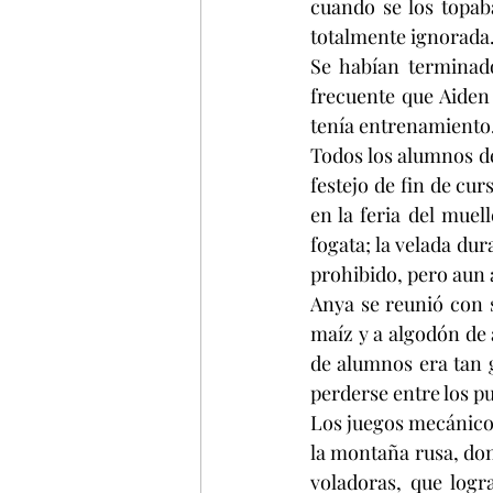
cuando se los topaba
totalmente ignorada
Se habían terminado
frecuente que Aiden
tenía entrenamiento.
Todos los alumnos del
festejo de fin de cur
en la feria del muel
fogata; la velada dur
prohibido, pero aun 
Anya se reunió con s
maíz y a algodón de
de alumnos era tan g
perderse entre los p
Los juegos mecánicos
la montaña rusa, dond
voladoras, que logr