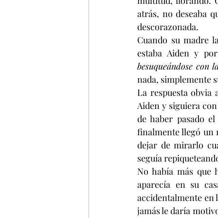
multitud, llorando.
atrás, no deseaba qu
descorazonada.
Cuando su madre la
estaba Aiden y po
besuqueándose con la
nada, simplemente su
La respuesta obvia 
Aiden y siguiera con
de haber pasado el 
finalmente llegó un 
dejar de mirarlo cu
seguía repiqueteando
No había más que ha
aparecía en su ca
accidentalmente en l
jamás le daría motivo