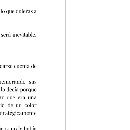
o que quieras a 
rá inevitable. 
darse cuenta de 
memorando sus 
 lo decía porque 
ar que era una 
do de un color 
tratégicamente 