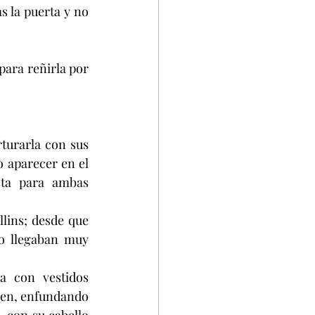
 la puerta y no 
ara reñirla por 
turarla con sus 
o aparecer en el 
ta para ambas 
lins; desde que 
o llegaban muy 
 con vestidos 
hen, enfundando 