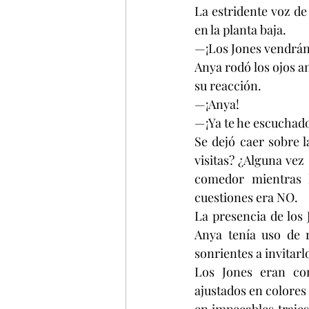
La estridente voz de
en la planta baja.
—¡Los Jones vendrán 
Anya rodó los ojos a
su reacción.
—¡Anya!
—¡Ya te he escuchad
Se dejó caer sobre l
visitas? ¿Alguna vez 
comedor mientras l
cuestiones era NO.
La presencia de los 
Anya tenía uso de r
sonrientes a invitarl
Los Jones eran com
ajustados en colores