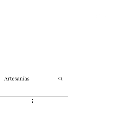
Inicio
Historias cortas, notas y reportajes
Artesanías