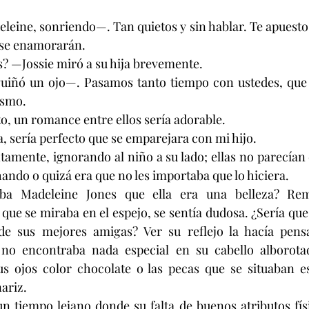
eine, sonriendo—. Tan quietos y sin hablar. Te apuesto l
 se enamorarán.
? —Jossie miró a su hija brevemente.
uiñó un ojo—. Pasamos tanto tiempo con ustedes, que se
ismo.
, un romance entre ellos sería adorable.
, sería perfecto que se emparejara con mi hijo.
tamente, ignorando al niño a su lado; ellas no parecían 
hando o quizá era que no les importaba que lo hiciera.
aba Madeleine Jones que ella era una belleza? Re
que se miraba en el espejo, se sentía dudosa. ¿Sería que
de sus mejores amigas? Ver su reflejo la hacía pens
 no encontraba nada especial en su cabello alborota
us ojos color chocolate o las pecas que se situaban es
nariz.