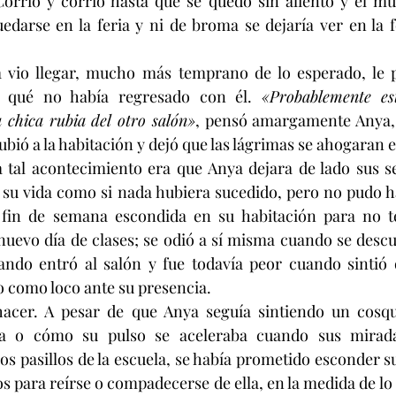
 Corrió y corrió hasta que se quedó sin aliento y el m
edarse en la feria y ni de broma se dejaría ver en la fo
 vio llegar, mucho más temprano de lo esperado, le 
r qué no había regresado con él. 
«Probablemente est
 chica rubia del otro salón»
, pensó amargamente Anya, 
bió a la habitación y dejó que las lágrimas se ahogaran 
a tal acontecimiento era que Anya dejara de lado sus s
 su vida como si nada hubiera sucedido, pero no pudo h
fin de semana escondida en su habitación para no te
nuevo día de clases; se odió a sí misma cuando se descu
ando entró al salón y fue todavía peor cuando sintió 
 como loco ante su presencia.
cer. A pesar de que Anya seguía sintiendo un cosqui
sa o cómo su pulso se aceleraba cuando sus mirada
os pasillos de la escuela, se había prometido esconder su
s para reírse o compadecerse de ella, en la medida de lo p