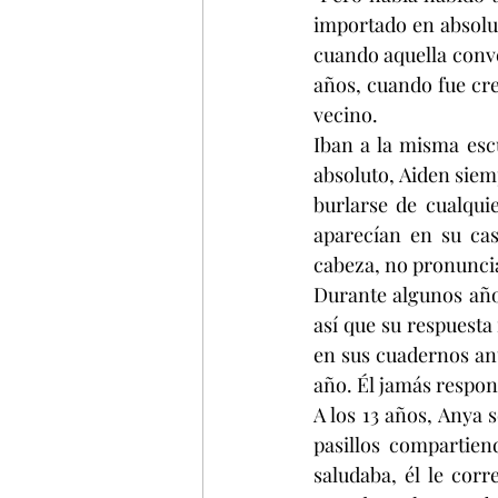
importado en absoluto
cuando aquella conver
años, cuando fue cr
vecino.
Iban a la misma esc
absoluto, Aiden siem
burlarse de cualqui
aparecían en su cas
cabeza, no pronuncia
Durante algunos años
así que su respuesta 
en sus cuadernos ant
año. Él jamás respon
A los 13 años, Anya s
pasillos compartien
saludaba, él le corr