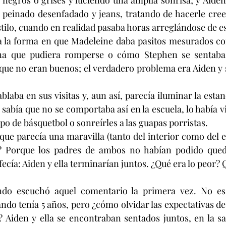
 negros o grises y luciendo una amplia sonrisa; y Aiden,
peinado desenfadado y jeans, tratando de hacerle creer
stilo, cuando en realidad pasaba horas arreglándose de 
a la forma en que Madeleine daba pasitos mesurados com
a que pudiera romperse o cómo Stephen se sentaba a
que no eran buenos; el verdadero problema era Aiden y s
laba en sus visitas y, aun así, parecía iluminar la estan
abía que no se comportaba así en la escuela, lo había vi
o de básquetbol o sonreírles a las guapas porristas.
que parecía una maravilla (tanto del interior como del ex
? Porque los padres de ambos no habían podido queda
ecía: Aiden y ella terminarían juntos. ¿Qué era lo peor? 
do escuchó aquel comentario la primera vez. No es 
o tenía 5 años, pero ¿cómo olvidar las expectativas de l
? Aiden y ella se encontraban sentados juntos, en la sal