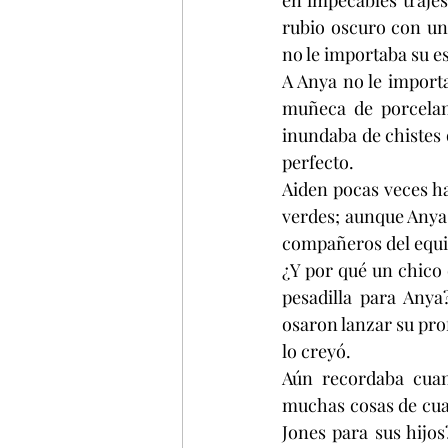
en impecables trajes
rubio oscuro con un 
no le importaba su e
A Anya no le import
muñeca de porcelan
inundaba de chistes 
perfecto. 
Aiden pocas veces hab
verdes; aunque Anya s
compañeros del equip
¿Y por qué un chico 
pesadilla para Anya
osaron lanzar su prof
lo creyó.
Aún recordaba cuan
muchas cosas de cuand
Jones para sus hijos