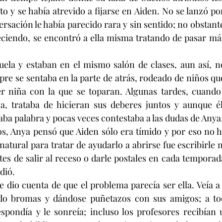
 y se había atrevido a fijarse en Aiden. No se lanzó por 
sación le había parecido rara y sin sentido; no obstante,
eciendo, se encontró a ella misma tratando de pasar má
uela y estaban en el mismo salón de clases, aun así, n
pre se sentaba en la parte de atrás, rodeado de niños qu
er niña con la que se toparan. Algunas tardes, cuando 
a, trataba de hicieran sus deberes juntos y aunque él 
ba palabra y pocas veces contestaba a las dudas de Anya
, Anya pensó que Aiden sólo era tímido y por eso no ha
natural para tratar de ayudarlo a abrirse fue escribirle 
es de salir al receso o darle postales en cada temporada
dió.
e dio cuenta de que el problema parecía ser ella. Veía a 
do bromas y dándose puñetazos con sus amigos; a tod
espondía y le sonreía; incluso los profesores recibían u