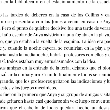
 en la biblioteca o en el estacionamiento de la escuel
.
 las tardes de deberes en la casa de los Collins y ca
 no se presentara con los Jones a cenar en casa de Any
 Pero el punto de quiebre decisivo fue una tarde de veran
 año escolar de Anya asistirían a una fogata en la playa
so, que ya estaba a la vuelta de la esquina. La idea era pas
le y, cuando la noche cayera, se reunirían en la playa p
aría hasta la medianoche, habría profesores con ellos y e
así, todos estaban muy entusiasmados con la idea.
us amigas en la entrada de la feria, dejando que el olor
 azúcar la embargara. Cuando finalmente todos se reuni
rande, que los profesores gritaron las indicaciones y lu
uestos y los juegos mecánicos.
 fueron lo primero que Anya y su grupo de amigas visita
e gritaron hasta casi quedarse sin voz; luego se aventura
aron que el cabello de todas quedara hecho un desastr